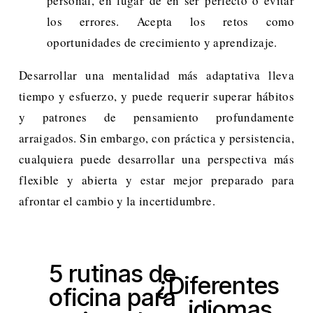
personal, en lugar de en ser perfecto o evitar
los errores. Acepta los retos como
oportunidades de crecimiento y aprendizaje.
Desarrollar una mentalidad más adaptativa lleva
tiempo y esfuerzo, y puede requerir superar hábitos
y patrones de pensamiento profundamente
arraigados. Sin embargo, con práctica y persistencia,
cualquiera puede desarrollar una perspectiva más
flexible y abierta y estar mejor preparado para
afrontar el cambio y la incertidumbre.
5 rutinas de
A
¿Diferentes
S
oficina para
n
idiomas,
i