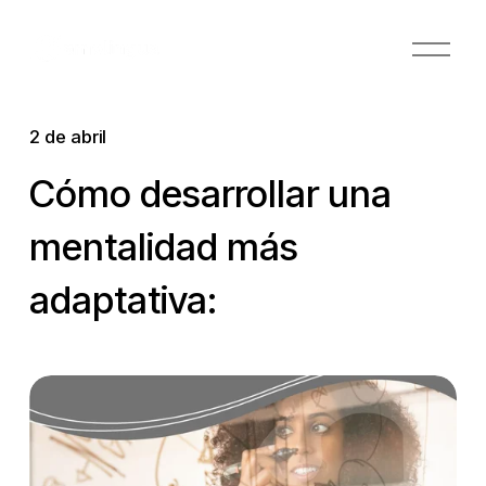
A
b
r
i
2 de abril
r
e
Cómo desarrollar una
l
m
mentalidad más
e
n
adaptativa:
ú