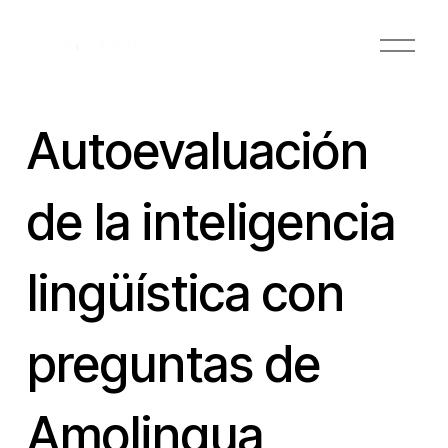
A
b
r
i
r
Autoevaluación
e
l
m
de la inteligencia
e
n
ú
lingüística con
preguntas de
Amolingua