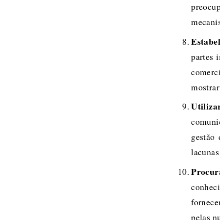
preocu
mecanis
Estabel
partes 
comerci
mostrar 
Utiliz
comunic
gestão 
lacunas
Procur
conheci
fornece
pelas n