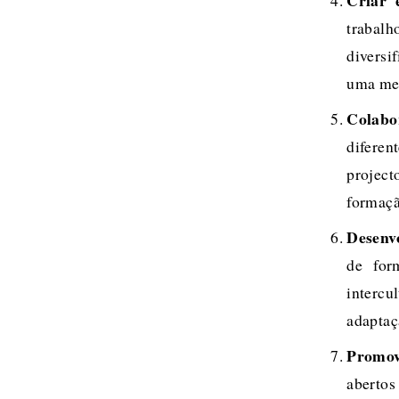
Criar 
trabalh
diversi
uma mel
Colabor
diferen
project
formaçã
Desenv
de for
intercu
adaptaç
Promov
aberto