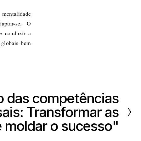
a mentalidade
aptar-se. O
de conduzir a
s globais bem
o das competências
sais: Transformar as
 e moldar o sucesso"