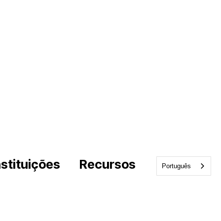
nstituições
Recursos
Português
professores
Blogue
E-books e kits de