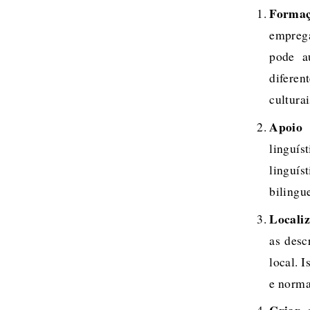
Formaç
emprega
pode a
difere
culturai
Apoio l
linguí
lingu
bilingu
Locali
as desc
local. 
e norma