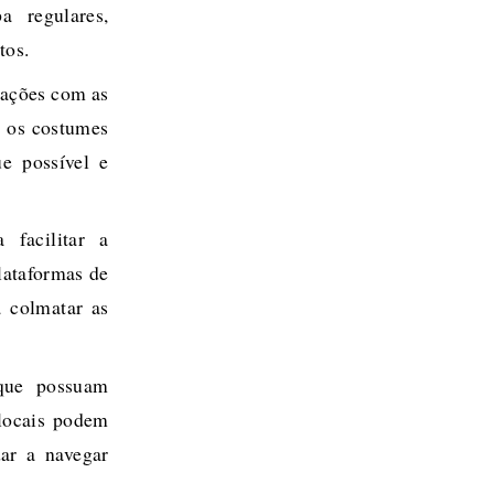
a regulares,
tos.
lações com as
r os costumes
ue possível e
 facilitar a
lataformas de
a colmatar as
que possuam
 locais podem
dar a navegar