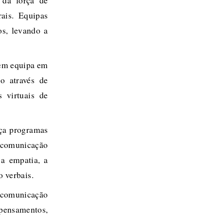
 da força de
rais. Equipas
os, levando a
 em equipa em
do através de
s virtuais de
ça programas
 comunicação
 a empatia, a
 verbais.
e comunicação
pensamentos,