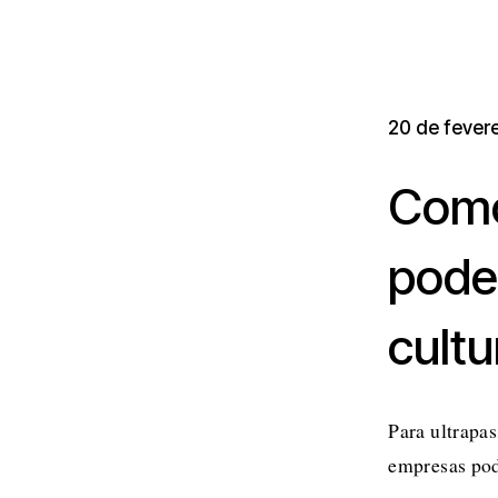
20 de fevere
Como
pode
cult
Para ultrapas
empresas pode