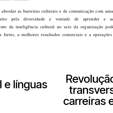
 abordar as barreiras culturais e de comunicação com um
speito pela diversidade e vontade de aprender e ad
nto da inteligência cultural no seio da organização po
s fortes, a melhores resultados comerciais e a operaçõe
Revoluçã
S
 e línguas
e
transver
g
carreiras
u
i