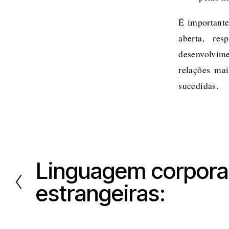
É importante
aberta, re
desenvolvime
relações mai
sucedidas.
Linguagem corporal
A
n
estrangeiras:
t
e