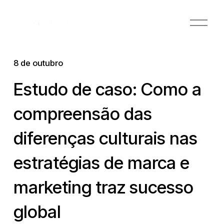
A
b
r
i
8 de outubro
r
m
Estudo de caso: Como a
e
n
compreensão das
u
diferenças culturais nas
estratégias de marca e
marketing traz sucesso
global