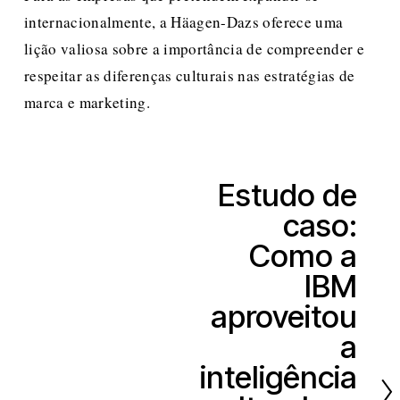
internacionalmente, a Häagen-Dazs oferece uma 
lição valiosa sobre a importância de compreender e 
respeitar as diferenças culturais nas estratégias de 
marca e marketing.
Estudo de
S
caso:
e
g
Como a
u
IBM
i
aproveitou
n
a
t
inteligência
e