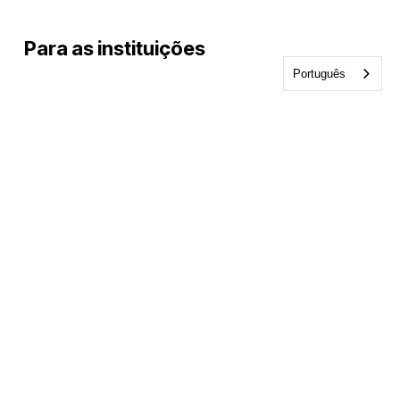
Para as instituições
Português
Formação de professores
Parceiros
Formação contínua
Propostas de subvenções
Recursos
Blogue
E-books e kits de ferramentas
Guias e livros de exercícios
Testes e avaliações