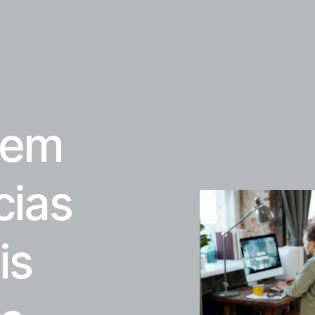
em 
ias 
s 