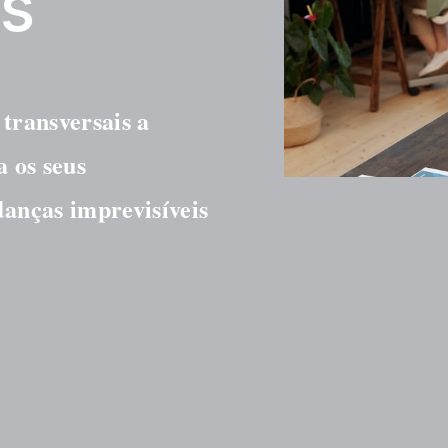
es
ransversais a 
 os seus 
nças imprevisíveis 