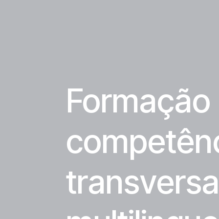
Formação 
competênc
transversai